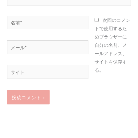
名
次回のコメン
前
トで使用するた
*
めブラウザーに
メ
自分の名前、メ
ー
ールアドレス、
ル
サイトを保存す
サ
*
る。
イ
ト