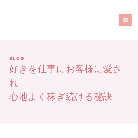
内
ア
容
ー
を
カ
ス
イ
キ
ブ
ッ
プ
BLOG
好きを仕事にお客様に愛さ
れ
心地よく稼ぎ続ける秘訣