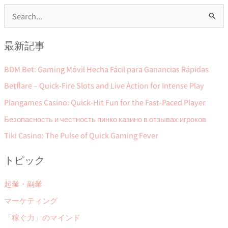
検
索
最新記事
対
象
BDM Bet: Gaming Móvil Hecha Fácil para Ganancias Rápidas
:
Betflare – Quick‑Fire Slots and Live Action for Intense Play
Plangames Casino: Quick‑Hit Fun for the Fast‑Paced Player
Безопасность и честность пинко казино в отзывах игроков
Tiki Casino: The Pulse of Quick Gaming Fever
トピック
起業・副業
マーケティング
「稼ぐ力」のマインド